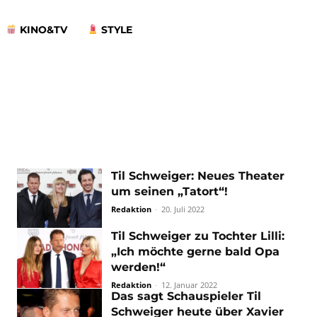
KINO&TV
STYLE
Til Schweiger: Neues Theater
um seinen „Tatort“!
Redaktion
-
20. Juli 2022
Til Schweiger zu Tochter Lilli:
„Ich möchte gerne bald Opa
werden!“
Redaktion
-
12. Januar 2022
Das sagt Schauspieler Til
Schweiger heute über Xavier