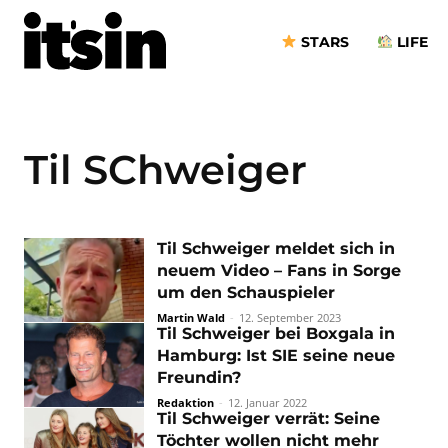
STARS
LIFE
Til SChweiger
Til Schweiger meldet sich in
neuem Video – Fans in Sorge
um den Schauspieler
Martin Wald
-
12. September 2023
Til Schweiger bei Boxgala in
Hamburg: Ist SIE seine neue
Freundin?
Redaktion
-
12. Januar 2022
Til Schweiger verrät: Seine
Töchter wollen nicht mehr