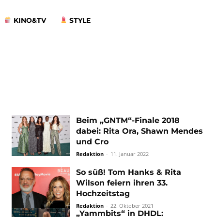
KINO&TV
STYLE
Beim „GNTM“-Finale 2018
dabei: Rita Ora, Shawn Mendes
und Cro
Redaktion
-
11. Januar 2022
So süß! Tom Hanks & Rita
Wilson feiern ihren 33.
Hochzeitstag
Redaktion
-
22. Oktober 2021
„Yammbits“ in DHDL: