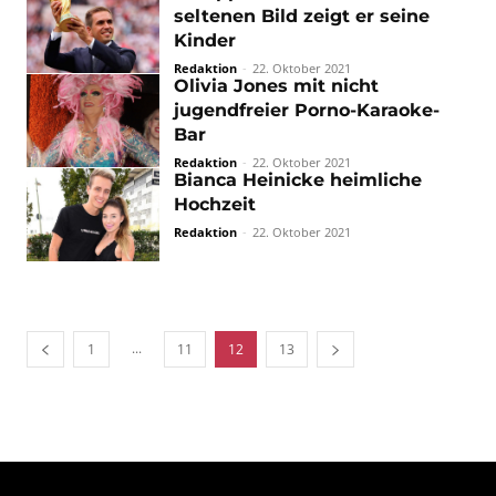
seltenen Bild zeigt er seine
Kinder
Redaktion
-
22. Oktober 2021
Olivia Jones mit nicht
jugendfreier Porno-Karaoke-
Bar
Redaktion
-
22. Oktober 2021
Bianca Heinicke heimliche
Hochzeit
Redaktion
-
22. Oktober 2021
...
1
11
12
13