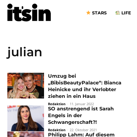
STARS
LIFE
julian
Umzug bei
„BibisBeautyPalace“: Bianca
Heinicke und ihr Verlobter
ziehen in ein Haus
Redaktion
-
11. Januar 2022
SO anstrengend ist Sarah
Engels in der
Schwangerschaft?!
Redaktion
-
22. Oktober 2021
Philipp Lahm: Auf diesem