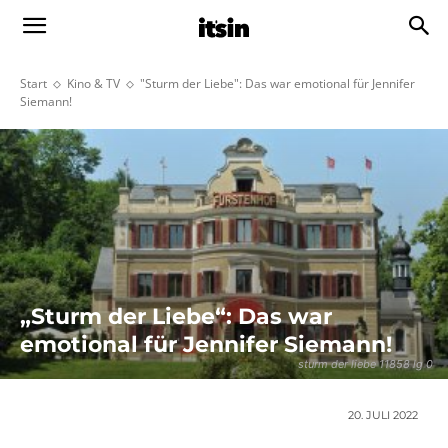
Start
Kino & TV
"Sturm der Liebe": Das war emotional für Jennifer
Siemann!
„Sturm der Liebe“: Das war
emotional für Jennifer Siemann!
sturm der liebe 11858 lg 0
20. JULI 2022