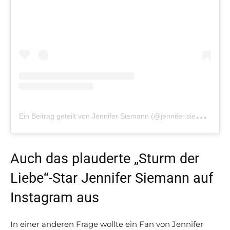
E
in Beitrag geteilt von Jennifer Siemann (@jennifer.siemann.official)
Auch das plauderte „Sturm der
Liebe“-Star Jennifer Siemann auf
Instagram aus
In einer anderen Frage wollte ein Fan von Jennifer