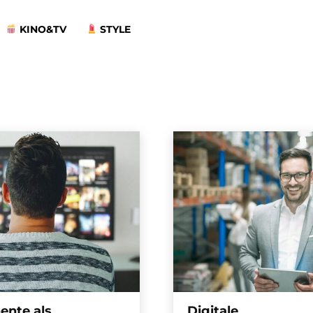
KINO&TV
STYLE
ente als
Digitale