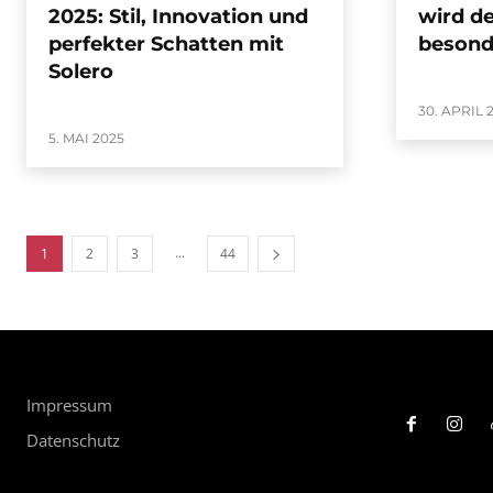
2025: Stil, Innovation und
wird de
perfekter Schatten mit
besond
Solero
30. APRIL 
5. MAI 2025
...
1
2
3
44
Impressum
Datenschutz