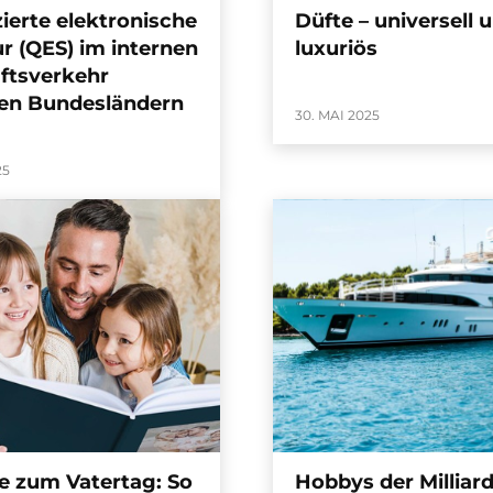
zierte elektronische
Düfte – universell 
r (QES) im internen
luxuriös
ftsverkehr
en Bundesländern
30. MAI 2025
25
e zum Vatertag: So
Hobbys der Milliard