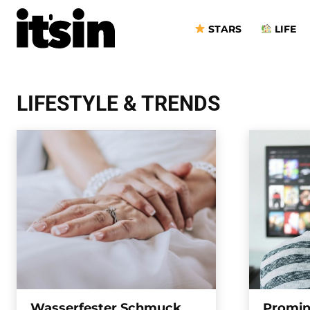
STARS
LIFE
LIFESTYLE & TRENDS
Start
Lifestyle & Trends
LIFESTYLE & TRENDS
Wasserfester Schmuck
Promin