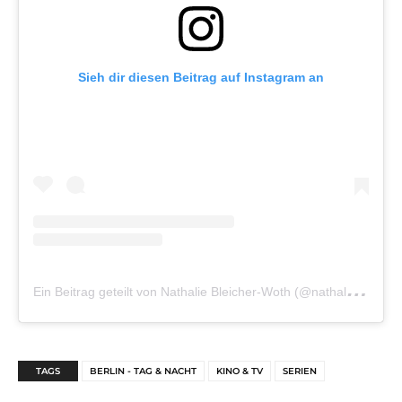
Sieh dir diesen Beitrag auf Instagram an
E
in Beitrag geteilt von Nathalie Bleicher-Woth (@nathalie_bw)
TAGS
BERLIN - TAG & NACHT
KINO & TV
SERIEN