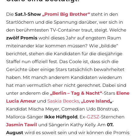
Die
Sat.1-Show
„Promi Big Brother“
steht in den
Startlöchern und die Spannung darüber, wer sich in
den berühmtesten TV-Container traut, steigt. Welche
zwölf Promis
wohl dieses Jahr auf engstem Raum
miteinander klar kommen müssen? Wie „bild.de“
berichtet, stehen die Kandidaten für die diesjährige
Staffel nun offiziell fest. Das Coole ist, dass sich die
Gerüchte über einige Stars tatsächlich bewahrheitet
haben. Mit manch anderem Kandidaten wiederum
hat man vermutlich eher nicht gerechnet. Dabei sind
unter anderem die
„Berlin – Tag & Nacht“
-Stars
Elene
Lucia Ameur
und
Saskia Beecks
,
„Love Island
„
-
Kandidat Mischa Meyer, Comedian Udo Bönstrup,
Mallorca-Sänger
Ikke Hüftgold
, Ex-
GZSZ
-Sternchen
Jasmin Tawil
und Sängerin Kathy Kelly. Am
07.
August
wird es soweit sein und wir können die Promis