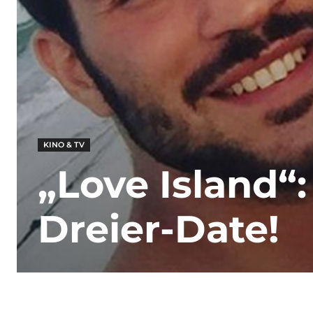
KINO & TV
„Love Island“:
Dreier-Date!