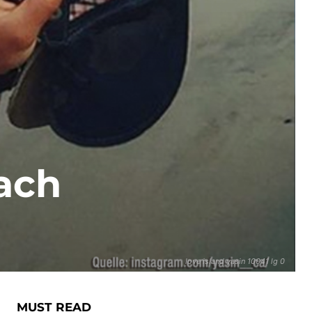
nach
love island yasin 10041 lg 0
MUST READ