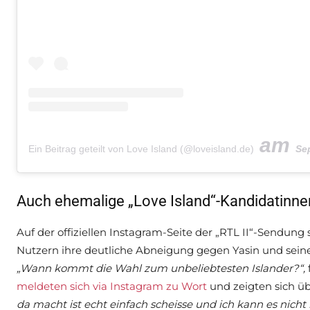
am
Ein Beitrag geteilt von Love Island (@loveisland.de)
Sep 1
Auch ehemalige „Love Island“-Kandidatinnen 
Auf der offiziellen Instagram-Seite der „RTL II“-Sendu
Nutzern ihre deutliche Abneigung gegen Yasin und sein
„Wann kommt die Wahl zum unbeliebtesten Islander?“,
meldeten sich via Instagram zu Wort
und zeigten sich üb
da macht ist echt einfach scheisse und ich kann es nicht