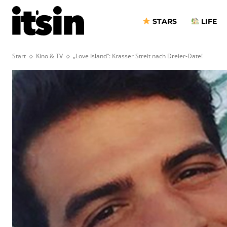
STARS
LIFE
Start
Kino & TV
„Love Island“: Krasser Streit nach Dreier-Date!