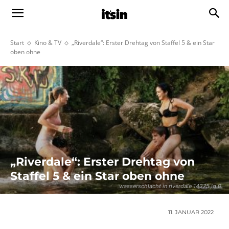
Start
Kino & TV
„Riverdale“: Erster Drehtag von Staffel 5 & ein Star
oben ohne
„Riverdale“: Erster Drehtag von
Staffel 5 & ein Star oben ohne
wasserschlacht in riverdale 14275 lg 0
11. JANUAR 2022