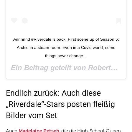
Annnnnd #Riverdale is back. First scene up of Season 5:
Archie in a steam room. Even in a Covid world, some
things never change…
Ein Beitrag geteilt von Roberto Aguirre-Sacasa (@writerras) am
Endlich zurück: Auch diese
„Riverdale“-Stars posten fleißig
Bilder vom Set
Auch
Madelaine Petsch
, die die High-School-Queen