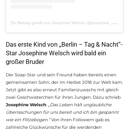
E
in Beitrag geteilt von Josephine Welsch (@josephine_welsch)
Das erste Kind von „Berlin – Tag & Nacht“-
Star Josephine Welsch wird bald ein
großer Bruder
Der Soap-Star und sein Freund haben bereits einen
gemeinsamen Sohn, der im Herbst 2018 zur Welt kam.
Jetzt gibt es also erneut Familienzuwachs mit gleich
zwei Geschwisterchen für ihren Jungen. Dazu schrieb
Josephine Welsch
:
„Das Leben hält unglaubliche
Überraschungen für uns bereit und ich bin gespannt
wie ein Flitzebogen.“
Von ihren Followern gab es
zahlreiche Glückwünsche für die werdenden