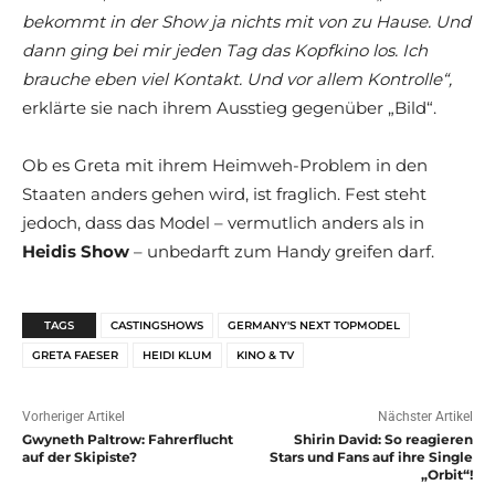
bekommt in der Show ja nichts mit von zu Hause. Und
dann ging bei mir jeden Tag das Kopfkino los. Ich
brauche eben viel Kontakt. Und vor allem Kontrolle“,
erklärte sie nach ihrem Ausstieg gegenüber „Bild“.
Ob es Greta mit ihrem Heimweh-Problem in den
Staaten anders gehen wird, ist fraglich. Fest steht
jedoch, dass das Model – vermutlich anders als in
Heidis Show
– unbedarft zum Handy greifen darf.
TAGS
CASTINGSHOWS
GERMANY'S NEXT TOPMODEL
GRETA FAESER
HEIDI KLUM
KINO & TV
Vorheriger Artikel
Nächster Artikel
Gwyneth Paltrow: Fahrerflucht
Shirin David: So reagieren
auf der Skipiste?
Stars und Fans auf ihre Single
„Orbit“!