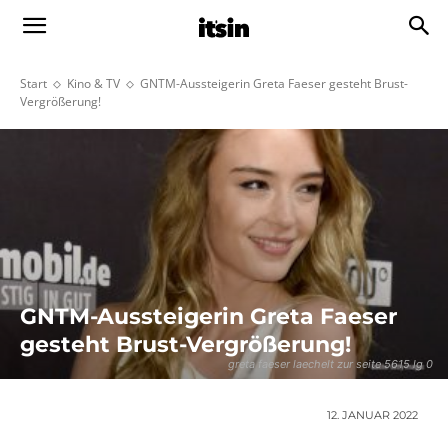
Start
Kino & TV
GNTM-Aussteigerin Greta Faeser gesteht Brust-
Vergrößerung!
GNTM-Aussteigerin Greta Faeser
gesteht Brust-Vergrößerung!
greta faeser laechelt zur seite 5615 lg 0
12. JANUAR 2022