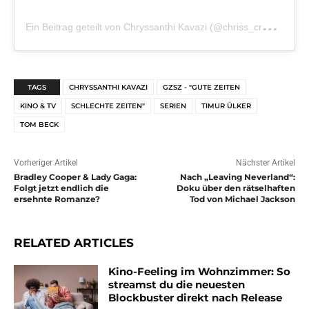
E
in Beitrag geteilt von Chryssanthi Kavazi (@chriss_cross)
a
TAGS
CHRYSSANTHI KAVAZI
GZSZ - "GUTE ZEITEN
KINO & TV
SCHLECHTE ZEITEN"
SERIEN
TIMUR ÜLKER
TOM BECK
Vorheriger Artikel
Nächster Artikel
Bradley Cooper & Lady Gaga:
Nach „Leaving Neverland“:
Folgt jetzt endlich die
Doku über den rätselhaften
ersehnte Romanze?
Tod von Michael Jackson
RELATED ARTICLES
Kino-Feeling im Wohnzimmer: So
streamst du die neuesten
Blockbuster direkt nach Release