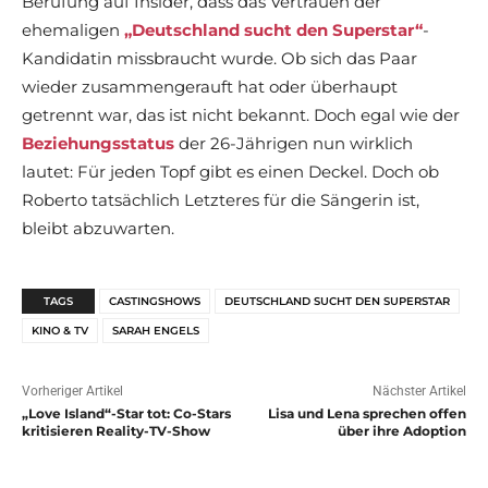
Berufung auf Insider, dass das Vertrauen der
ehemaligen
„Deutschland sucht den Superstar“
-
Kandidatin missbraucht wurde. Ob sich das Paar
wieder zusammengerauft hat oder überhaupt
getrennt war, das ist nicht bekannt. Doch egal wie der
Beziehungsstatus
der 26-Jährigen nun wirklich
lautet: Für jeden Topf gibt es einen Deckel. Doch ob
Roberto tatsächlich Letzteres für die Sängerin ist,
bleibt abzuwarten.
TAGS
CASTINGSHOWS
DEUTSCHLAND SUCHT DEN SUPERSTAR
KINO & TV
SARAH ENGELS
Vorheriger Artikel
Nächster Artikel
„Love Island“-Star tot: Co-Stars
Lisa und Lena sprechen offen
kritisieren Reality-TV-Show
über ihre Adoption