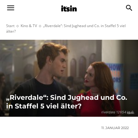
Start
Kino & TV
„Riverdale“: Sind Jughead und Co. in Staffel 5 viel
älter?
„Riverdale“: Sind Jughead und Co.
in Staffel 5 viel älter?
riverdale 12654 lg 0
11. JANUAR 2022