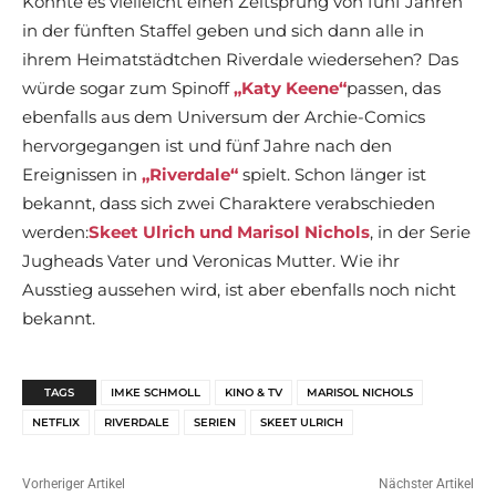
Könnte es vielleicht einen Zeitsprung von fünf Jahren
in der fünften Staffel geben und sich dann alle in
ihrem Heimatstädtchen Riverdale wiedersehen? Das
würde sogar zum Spinoff
„Katy Keene“
passen, das
ebenfalls aus dem Universum der Archie-Comics
hervorgegangen ist und fünf Jahre nach den
Ereignissen in
„Riverdale“
spielt. Schon länger ist
bekannt, dass sich zwei Charaktere verabschieden
werden:
Skeet Ulrich und Marisol Nichols
, in der Serie
Jugheads Vater und Veronicas Mutter. Wie ihr
Ausstieg aussehen wird, ist aber ebenfalls noch nicht
bekannt.
TAGS
IMKE SCHMOLL
KINO & TV
MARISOL NICHOLS
NETFLIX
RIVERDALE
SERIEN
SKEET ULRICH
Vorheriger Artikel
Nächster Artikel