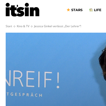
STARS
LIFE
Start
Kino & TV
Jessica Ginkel verlässt „Der Lehrer“!