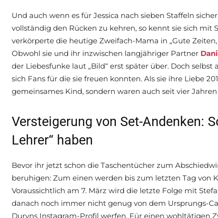
Und auch wenn es für Jessica nach sieben Staffeln sicherl
vollständig den Rücken zu kehren, so kennt sie sich mit
verkörperte die heutige Zweifach-Mama in „Gute Zeiten, s
Obwohl sie und ihr inzwischen langjähriger Partner
Dani
der Liebesfunke laut „Bild“ erst später über. Doch selbst 
sich Fans für die sie freuen konnten. Als sie ihre Liebe 20
gemeinsames Kind, sondern waren auch seit vier Jahren e
Versteigerung von Set-Andenken: So
Lehrer“ haben
Bevor ihr jetzt schon die Taschentücher zum Abschiedwi
beruhigen: Zum einen werden bis zum letzten Tag von K
Voraussichtlich am 7. März wird die letzte Folge mit St
danach noch immer nicht genug von dem Ursprungs-Cast
Duryns Instagram-Profil werfen. Für einen wohltätigen Z