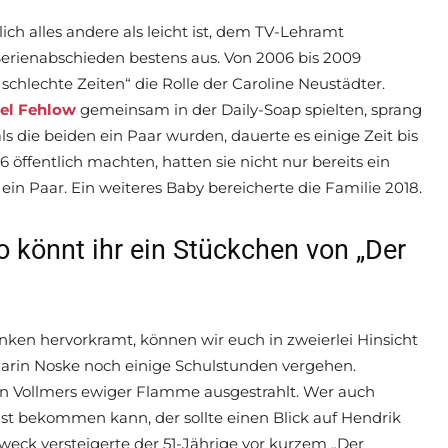
ich alles andere als leicht ist, dem TV-Lehramt
 Serienabschieden bestens aus. Von 2006 bis 2009
chlechte Zeiten“ die Rolle der Caroline Neustädter.
el Fehlow
gemeinsam in der Daily-Soap spielten, sprang
als die beiden ein Paar wurden, dauerte es einige Zeit bis
16 öffentlich machten, hatten sie nicht nur bereits ein
in Paar. Ein weiteres Baby bereicherte die Familie 2018.
 könnt ihr ein Stückchen von „Der
nken hervorkramt, können wir euch in zweierlei Hinsicht
arin Noske noch einige Schulstunden vergehen.
efan Vollmers ewiger Flamme ausgestrahlt. Wer auch
 bekommen kann, der sollte einen Blick auf Hendrik
weck versteigerte der 51-Jährige vor kurzem „Der