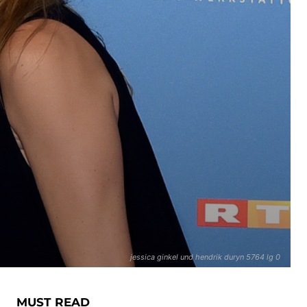
jessica ginkel und hendrik duryn 5764 lg 0
MUST READ