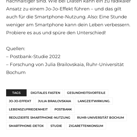
nachhaltiger sind. Wie bei Diäten kann ein zu radikaler
Ansatz zu einem Jo-Jo-Effekt führen – und das gilt
auch für die Smartphone-Nutzung. Also: Eine Stunde
weniger am Smartphone kann dein Leben verbessern.
Probiere es aus und spüre den Unterschied!
Quellen:
– Postbank-Studie 2022
– Forschung von Julia Brailovskaia, Ruhr-Universität
Bochum
TAGS
DIGITALES FASTEN
GESUNDHEITSVORTEILE
JO-JO-EFFEKT
JULIA BRAILOVSKAIA
LANGZEITWIRKUNG.
LEBENSZUFRIEDENHEIT
POSTBANK
REDUZIERTE SMARTPHONE-NUTZUNG
RUHR-UNIVERSITÄT BOCHUM
SMARTPHONE-DETOX
STUDIE
ZIGARETTENKONSUM