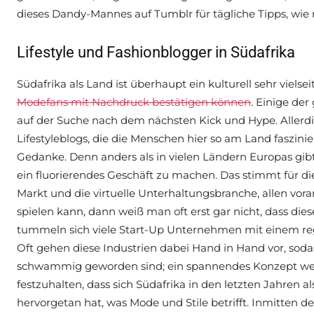
dieses Dandy-Mannes auf Tumblr für tägliche Tipps, w
Lifestyle und Fashionblogger in Südafrika
Südafrika als Land ist überhaupt ein kulturell sehr vielse
Modefans mit Nachdruck bestätigen können
. Einige de
auf der Suche nach dem nächsten Kick und Hype. Allerdin
Lifestyleblogs, die die Menschen hier so am Land faszin
Gedanke. Denn anders als in vielen Ländern Europas gibt
ein fluorierendes Geschäft zu machen. Das stimmt für d
Markt und die virtuelle Unterhaltungsbranche, allen vor
spielen kann, dann weiß man oft erst gar nicht, dass di
tummeln sich viele Start-Up Unternehmen mit einem re
Oft gehen diese Industrien dabei Hand in Hand vor, sod
schwammig geworden sind; ein spannendes Konzept welc
festzuhalten, dass sich Südafrika in den letzten Jahren
hervorgetan hat, was Mode und Stile betrifft. Inmitten de