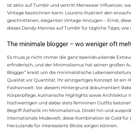
ist aktiv auf Tumblr und vertritt Menswear Influencer, wa
Vintage bezeichnen kann. Lourens illustriert den erwach
geschnittenen, eleganten Vintage-Anzügen – Ernst, dies
dieses Dandy-Mannes auf Tumblr für tägliche Tipps, w
The minimale blogger – wo weniger oft mehr
Es muss ja nicht immer die ganz beeindruckende Extrav
erfinderisch, und der Minimalismus hat seinen großen 
Blogger“ kreist um die minimalistische Lebenseinstellu
Qualität vor Quantität. Ihr einzigartiges Konzept ist ein
Fashionwelt. Vor diesem Hintergrund dokumentiert Rebe
Körperpflege, kulinarische Highlights sowie Architektur 
hochwertigen und dabei stets femininen Outfits betonen
Begriff Ästhetik im Minimalismus. Direkt hin und ausprobie
internationale Modewelt, diese Kombination ist Gold für
hierzulande für interessierte Blicke sorgen können.