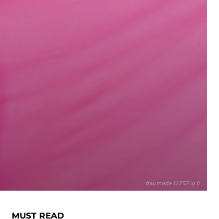
frau mode 12257 lg 0
MUST READ