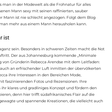
s man in der Modewelt als die Frohnatur für alles
senen Mann sexy mit seinen raffinierten, sauber
er Mann ist nie schlecht angezogen. Folgt dem Blog
ie man mehr aus einem Mann herausholen kann.
 ist
aganz sein. Besonders in schweren Zeiten macht die Not
Auftritt. Der aus Johannesburg kommende „Minimale
ng von Gründerin Rebecca Arendse mit dem Leitfaden:
 Hauch an erfrischender Luft inmitten der übervölkerten
cca ihre Interessen in den Bereichen Mode,
mit faszinierenden Fotos und Rezensionen. Ihre
 ihr klares und gradliniges Konzept und fördern den
ren, denn hier trifft südafrikanisches Flair auf die
 gewagte und spannende Kreationen, die vielleicht auch