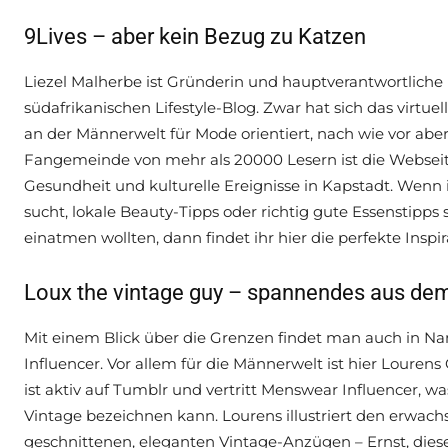
9Lives – aber kein Bezug zu Katzen
Liezel Malherbe ist Gründerin und hauptverantwortliche
südafrikanischen Lifestyle-Blog. Zwar hat sich das virt
an der Männerwelt für Mode orientiert, nach wie vor aber
Fangemeinde von mehr als 20000 Lesern ist die Webseite 
Gesundheit und kulturelle Ereignisse in Kapstadt. Wen
sucht, lokale Beauty-Tipps oder richtig gute Essenstipps 
einatmen wollten, dann findet ihr hier die perfekte Inspir
Loux the vintage guy – spannendes aus de
Mit einem Blick über die Grenzen findet man auch in N
Influencer. Vor allem für die Männerwelt ist hier Loure
ist aktiv auf Tumblr und vertritt Menswear Influencer, wa
Vintage bezeichnen kann. Lourens illustriert den erwach
geschnittenen, eleganten Vintage-Anzügen – Ernst, dies