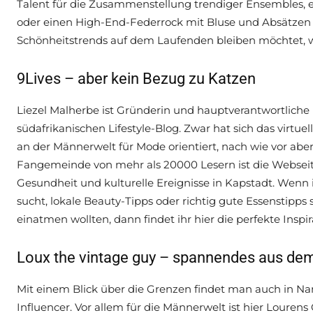
Talent für die Zusammenstellung trendiger Ensembles, e
oder einen High-End-Federrock mit Bluse und Absätzen
Schönheitstrends auf dem Laufenden bleiben möchtet, we
9Lives – aber kein Bezug zu Katzen
Liezel Malherbe ist Gründerin und hauptverantwortliche
südafrikanischen Lifestyle-Blog. Zwar hat sich das virt
an der Männerwelt für Mode orientiert, nach wie vor aber
Fangemeinde von mehr als 20000 Lesern ist die Webseite 
Gesundheit und kulturelle Ereignisse in Kapstadt. Wen
sucht, lokale Beauty-Tipps oder richtig gute Essenstipps 
einatmen wollten, dann findet ihr hier die perfekte Inspir
Loux the vintage guy – spannendes aus de
Mit einem Blick über die Grenzen findet man auch in N
Influencer. Vor allem für die Männerwelt ist hier Loure