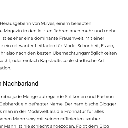
 Herausgeberin von 9Lives, einem beliebten
uelle Magazin in den letzten Jahren auch mehr und mehr
 ist es eher eine dominante Frauenwelt. Mit einer
ein relevanter Leitfaden für Mode, Schönheit, Essen,
n ihr also nach den besten Übernachtungsmöglichkeiten
sucht, oder einfach Kapstadts coole städtische Art
ation.
m Nachbarland
amibia jede Menge aufregende Stilikonen und Fashion
ns Gebhardt ein gefragter Name. Der namibische Blogger
s man in der Modewelt als die Frohnatur für alles
senen Mann sexy mit seinen raffinierten, sauber
er Mann ist nie schlecht angezogen. Folgt dem Blog