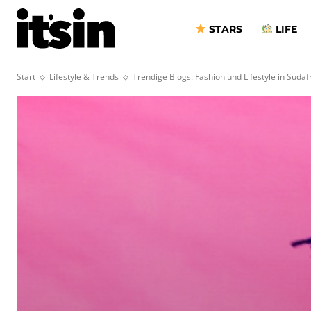
STARS
LIFE
Start
Lifestyle & Trends
Trendige Blogs: Fashion und Lifestyle in Südaf