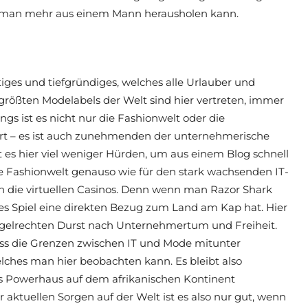
ie man mehr aus einem Mann herausholen kann.
itiges und tiefgründiges, welches alle Urlauber und
r größten Modelabels der Welt sind hier vertreten, immer
gs ist es nicht nur die Fashionwelt oder die
iert – es ist auch zunehmenden der unternehmerische
 es hier viel weniger Hürden, um aus einem Blog schnell
ie Fashionwelt genauso wie für den stark wachsenden IT-
an die virtuellen Casinos. Denn wenn man Razor Shark
eses Spiel eine direkten Bezug zum Land am Kap hat. Hier
gelrechten Durst nach Unternehmertum und Freiheit.
ass die Grenzen zwischen IT und Mode mitunter
hes man hier beobachten kann. Es bleibt also
 als Powerhaus auf dem afrikanischen Kontinent
r aktuellen Sorgen auf der Welt ist es also nur gut, wenn