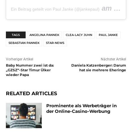
am
Ein Beitrag geteilt von Paul Janke (@jankepaul)
Okt 15, 
TAGS
ANGELINA PANNEK
CLEA-LACY JUHN
PAUL JANKE
SEBASTIAN PANNEK
STAR-NEWS
Vorheriger Artikel
Nächster Artikel
Baby Nummer zwei ist da:
Daniela Katzenberger: Darum
„GZSZ“-Star Timur Ülker
hat sie mehrere Eheringe
wieder Papa
RELATED ARTICLES
Prominente als Werbeträger in
der Online-Casino-Werbung