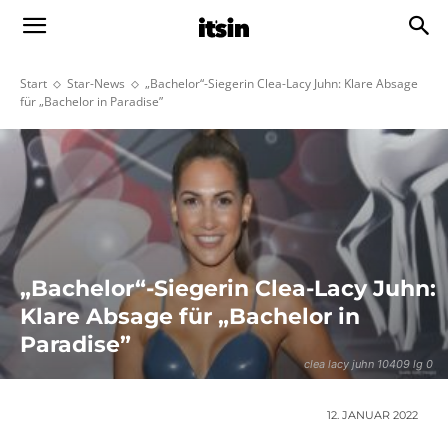
Start
Star-News
„Bachelor“-Siegerin Clea-Lacy Juhn: Klare Absage
für „Bachelor in Paradise”
„Bachelor“-Siegerin Clea-Lacy Juhn:
Klare Absage für „Bachelor in
Paradise”
clea lacy juhn 10409 lg 0
12. JANUAR 2022