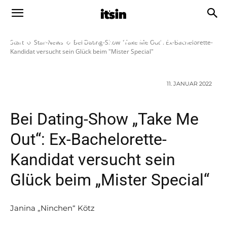
Bei Dating-Show „Take Me Out“: Ex-
Bachelorette-Kandidat versucht
sein Glück beim „Mister Special“
Start
Star-News
Bei Dating-Show "Take Me Out": Ex-Bachelorette-
Kandidat versucht sein Glück beim "Mister Special"
11. JANUAR 2022
Bei Dating-Show „Take Me
Out“: Ex-Bachelorette-
Kandidat versucht sein
Glück beim „Mister Special“
Janina „Ninchen“ Kötz