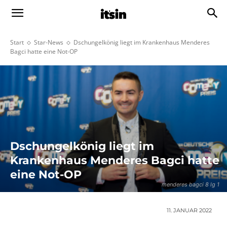
Start
Star-News
Dschungelkönig liegt im Krankenhaus Menderes
Bagci hatte eine Not-OP
Dschungelkönig liegt im
Krankenhaus Menderes Bagci hatte
eine Not-OP
menderes bagci 8 lg 1
11. JANUAR 2022