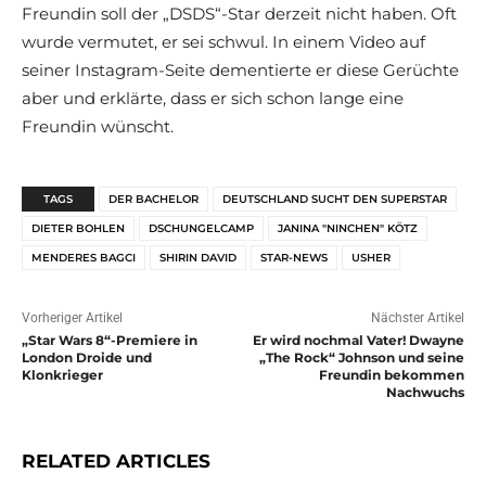
Freundin soll der „DSDS“-Star derzeit nicht haben. Oft
wurde vermutet, er sei schwul. In einem Video auf
seiner Instagram-Seite dementierte er diese Gerüchte
aber und erklärte, dass er sich schon lange eine
Freundin wünscht.
TAGS
DER BACHELOR
DEUTSCHLAND SUCHT DEN SUPERSTAR
DIETER BOHLEN
DSCHUNGELCAMP
JANINA "NINCHEN" KÖTZ
MENDERES BAGCI
SHIRIN DAVID
STAR-NEWS
USHER
Vorheriger Artikel
Nächster Artikel
„Star Wars 8“-Premiere in
Er wird nochmal Vater! Dwayne
London Droide und
„The Rock“ Johnson und seine
Klonkrieger
Freundin bekommen
Nachwuchs
RELATED ARTICLES