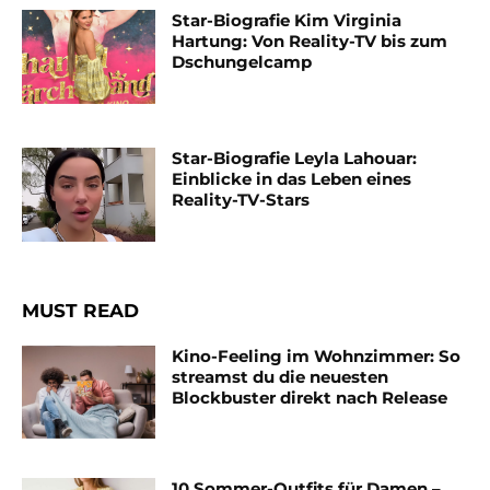
Star-Biografie Kim Virginia
Hartung: Von Reality-TV bis zum
Dschungelcamp
Star-Biografie Leyla Lahouar:
Einblicke in das Leben eines
Reality-TV-Stars
MUST READ
Kino-Feeling im Wohnzimmer: So
streamst du die neuesten
Blockbuster direkt nach Release
10 Sommer-Outfits für Damen –