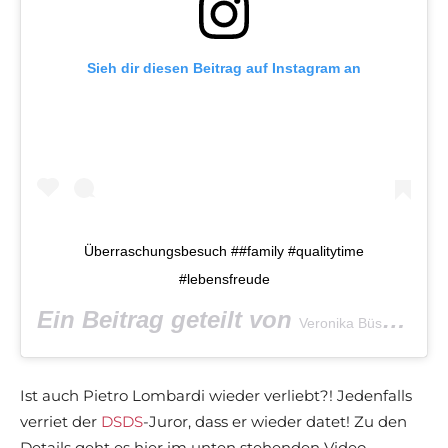
Sieh dir diesen Beitrag auf Instagram an
Überraschungsbesuch ##family #qualitytime
#lebensfreude
Ein Beitrag geteilt von
(@
Veronika Büscher
Ist auch Pietro Lombardi wieder verliebt?! Jedenfalls
verriet der
DSDS
-Juror, dass er wieder datet! Zu den
Details geht es hier im unten stehenden Video.