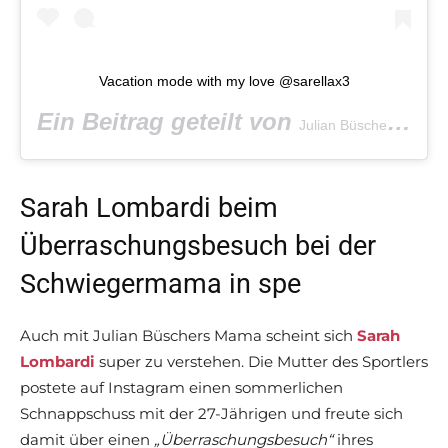
Vacation mode with my love @sarellax3
Ein Beitrag geteilt von
(@ju
Julian Büscher
Sarah Lombardi beim
Überraschungsbesuch bei der
Schwiegermama in spe
Auch mit Julian Büschers Mama scheint sich
Sarah
Lombardi
super zu verstehen. Die Mutter des Sportlers
postete auf Instagram einen sommerlichen
Schnappschuss mit der 27-Jährigen und freute sich
damit über einen
„Überraschungsbesuch“
ihres