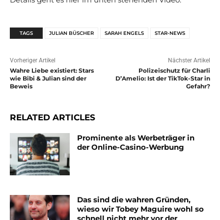
TAGS
JULIAN BÜSCHER
SARAH ENGELS
STAR-NEWS
Vorheriger Artikel
Nächster Artikel
Wahre Liebe existiert: Stars
Polizeischutz für Charli
wie Bibi & Julian sind der
D’Amelio: Ist der TikTok-Star in
Beweis
Gefahr?
RELATED ARTICLES
Prominente als Werbeträger in
der Online-Casino-Werbung
Das sind die wahren Gründen,
wieso wir Tobey Maguire wohl so
schnell nicht mehr vor der