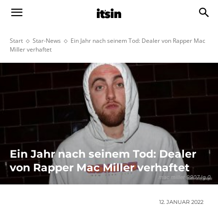
Start
Star-News
Ein Jahr nach seinem Tod: Dealer von Rapper Mac
Miller verhaftet
Ein Jahr nach seinem Tod: Dealer
von Rapper Mac Miller verhaftet
mac miller 9907 lg 0
12. JANUAR 2022