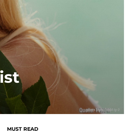
ist
gerda lewis 9444 lg 0
MUST READ