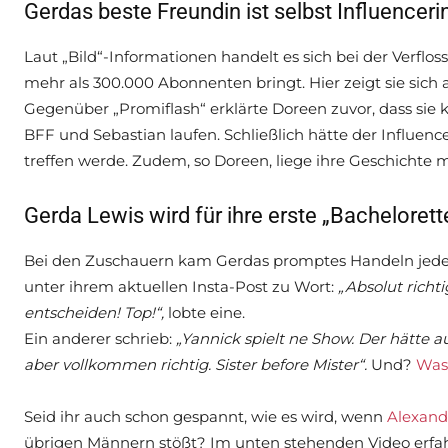
Gerdas beste Freundin ist selbst Influenceri
Laut „Bild“-Informationen handelt es sich bei der Verflo
mehr als 300.000 Abonnenten bringt. Hier zeigt sie sich
Gegenüber „Promiflash“ erklärte Doreen zuvor, dass sie
BFF und Sebastian laufen. Schließlich hätte der Influenc
treffen werde. Zudem, so Doreen, liege ihre Geschichte m
Gerda Lewis wird für ihre erste „Bacheloret
Bei den Zuschauern kam Gerdas promptes Handeln jedenf
unter ihrem aktuellen Insta-Post zu Wort:
„Absolut richt
entscheiden! Top!“,
lobte eine.
Ein anderer schrieb:
„Yannick spielt ne Show. Der hätte
aber vollkommen richtig. Sister before Mister“.
Und?
Was 
Seid ihr auch schon gespannt, wie es wird, wenn
Alexand
übrigen Männern stößt? Im unten stehenden Video erfahrt