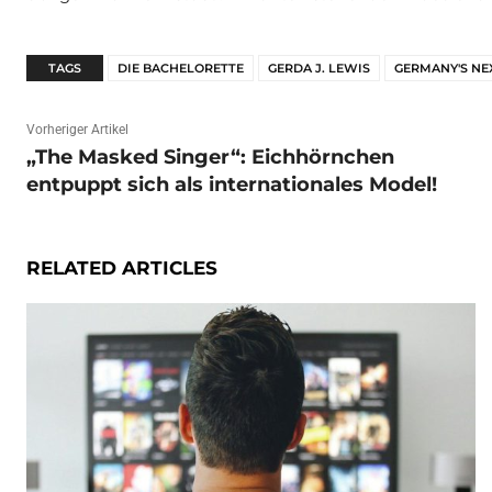
TAGS
DIE BACHELORETTE
GERDA J. LEWIS
GERMANY'S N
Vorheriger Artikel
„The Masked Singer“: Eichhörnchen
entpuppt sich als internationales Model!
RELATED ARTICLES