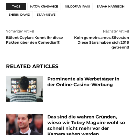
TAGS
KATJA KRASAVICE
NILOOFAR IRANI
SARAH HARRISON
SHIRIN DAVID
STAR-NEWS
Vorheriger Artikel
Nächster Artikel
Bülent Ceylan: Kennt ihr diese
Kein gemeinsames Silvester:
Fakten über den Comedian?!
Diese Stars haben sich 2018
getrennt!
RELATED ARTICLES
Prominente als Werbeträger in
der Online-Casino-Werbung
Das sind die wahren Gründen,
wieso wir Tobey Maguire wohl so
schnell nicht mehr vor der
Kamera sehen werden