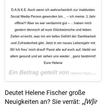
D.A.N.K.E. Auch wenn ich wahrscheinlich zur inaktivsten
Social Media Person geworden bin… – ich meine: 1 Jahr
offline!!! Aber es war verdammt gut – …haben mich
gestern dennoch all eure Glückwünsche und lieben
Zeilen erreicht, was mir ein tiefes Gefühl der Dankbarkeit
und Zufriedenheit gibt. Jetzt in ein neues Lebensjahr mit
36! Ich freu‘ mich drauf! Passt alle auf euch auf, bleibt vor
allem gesund und wir sehen uns wieder…ganz bestimmt!
Eure Helene
Ein Beitrag geteilt von
(@he
Helene Fischer
Deutet Helene Fischer große
Neuigkeiten an? Sie verrät:
„[W]ir