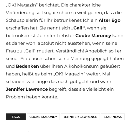
„OK! Magazin“ berichtet. Die charakterliche
Veränderung soll sogar schon so weit gehen, dass die
Schauspielerin für ihr betrunkenes Ich ein
Alter Ego
erschaffen hat: Sie nennt sich
„Gail“,
wenn sie
betrunken ist. Jennifer Liebster
Cooke Maroney
kann
es daher wohl absolut nicht ausstehen, wenn seine
Frau zu „Gail“ mutiert. Verständlich! Angeblich soll er
seiner Frau auch schon seine Meinung gegeigt haben
und
Bedenken
über ihren Alkoholkonsum geäußert
haben, heißt es beim „OK! Magazin“ weiter. Mal
schauen, wie lange das noch gut geht und wann
Jennifer Lawrence
begreift, dass sie vielleicht ein
Problem haben könnte.
TAGS
COOKE MARONEY
JENNIFER LAWRENCE
STAR-NEWS