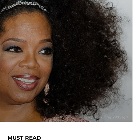
oprah winfrey 2433 lg 1
MUST READ