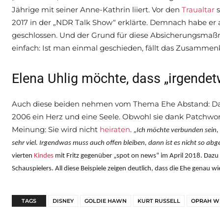
Jährige mit seiner Anne-Kathrin liiert. Vor den
Traualtar
s
2017 in der „NDR Talk Show“ erklärte. Demnach habe er 
geschlossen. Und der Grund für diese Absicherungsmaßna
einfach: Ist man einmal geschieden, fällt das Zusamm
Elena Uhlig möchte, dass „irgendet
Auch diese beiden nehmen vom Thema Ehe Abstand: Das S
2006 ein Herz und eine Seele. Obwohl sie dank Patchwork-
Meinung: Sie wird nicht
heiraten
.
„
Ich möchte verbunden sein,
sehr viel. Irgendwas muss auch offen bleiben, dann ist es nicht so abg
vierten
Kindes
mit Fritz gegenüber „spot on news“ im April 2018.
Dazu 
Schauspielers. All diese Beispiele zeigen deutlich, dass die Ehe genau 
TAGS
DISNEY
GOLDIE HAWN
KURT RUSSELL
OPRAH W