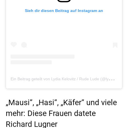
Sieh dir diesen Beitrag auf Instagram an
E
in Beitrag geteilt von Lydia Kelovitz / Rude Lude (@lydiakelovitz)
„Mausi”, „Hasi”, „Käfer” und viele
mehr: Diese Frauen datete
Richard Lugner