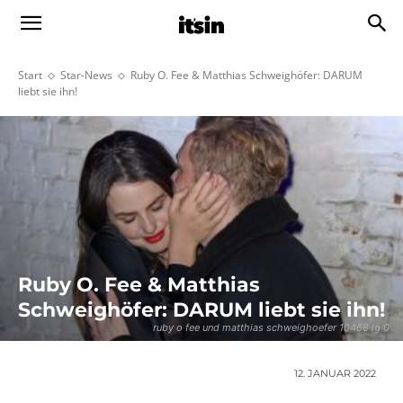
Start
Star-News
Ruby O. Fee & Matthias Schweighöfer: DARUM
liebt sie ihn!
Ruby O. Fee & Matthias
Schweighöfer: DARUM liebt sie ihn!
ruby o fee und matthias schweighoefer 10468 lg 0
12. JANUAR 2022