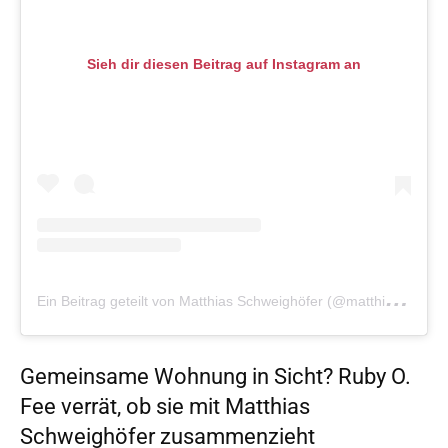
Sieh dir diesen Beitrag auf Instagram an
E
in Beitrag geteilt von Matthias Schweighöfer (@matthiasschweighoefer)
Gemeinsame Wohnung in Sicht? Ruby O.
Fee verrät, ob sie mit Matthias
Schweighöfer zusammenzieht