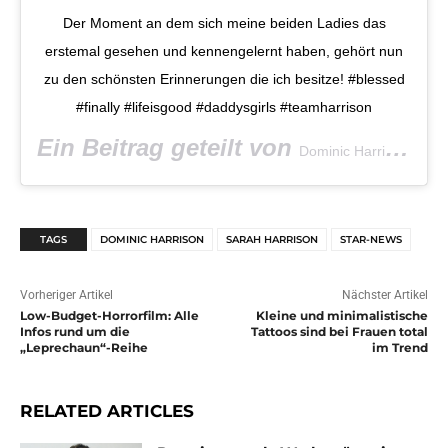
Der Moment an dem sich meine beiden Ladies das
erstemal gesehen und kennengelernt haben, gehört nun
zu den schönsten Erinnerungen die ich besitze! #blessed
#finally #lifeisgood #daddysgirls #teamharrison
Ein Beitrag geteilt von
(@d
Dominic Harrison
TAGS
DOMINIC HARRISON
SARAH HARRISON
STAR-NEWS
Vorheriger Artikel
Nächster Artikel
Low-Budget-Horrorfilm: Alle
Kleine und minimalistische
Infos rund um die
Tattoos sind bei Frauen total
„Leprechaun“-Reihe
im Trend
RELATED ARTICLES