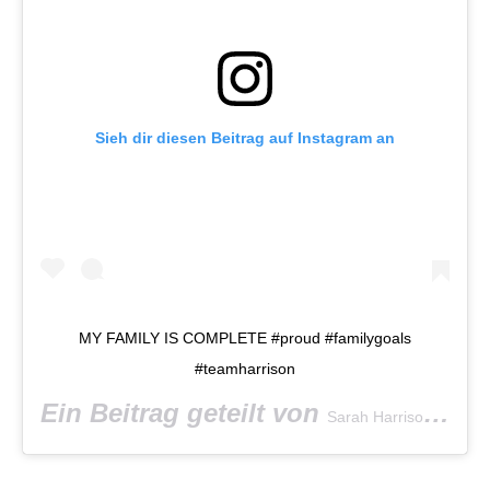
Sieh dir diesen Beitrag auf Instagram an
MY FAMILY IS COMPLETE #proud #familygoals
#teamharrison
Ein Beitrag geteilt von
(@sa
Sarah Harrison