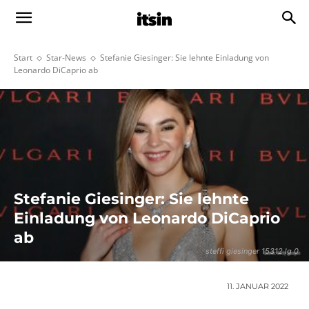
Start
Star-News
Stefanie Giesinger: Sie lehnte Einladung von
Leonardo DiCaprio ab
Stefanie Giesinger: Sie lehnte
Einladung von Leonardo DiCaprio
ab
steffi giesinger 15312 lg 0
11. JANUAR 2022