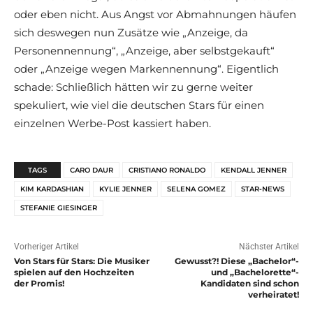
oder eben nicht. Aus Angst vor Abmahnungen häufen
sich deswegen nun Zusätze wie „Anzeige, da
Personennennung“, „Anzeige, aber selbstgekauft“
oder „Anzeige wegen Markennennung“. Eigentlich
schade: Schließlich hätten wir zu gerne weiter
spekuliert, wie viel die deutschen Stars für einen
einzelnen Werbe-Post kassiert haben.
TAGS
CARO DAUR
CRISTIANO RONALDO
KENDALL JENNER
KIM KARDASHIAN
KYLIE JENNER
SELENA GOMEZ
STAR-NEWS
STEFANIE GIESINGER
Vorheriger Artikel
Nächster Artikel
Von Stars für Stars: Die Musiker
Gewusst?! Diese „Bachelor“-
spielen auf den Hochzeiten
und „Bachelorette“-
der Promis!
Kandidaten sind schon
verheiratet!