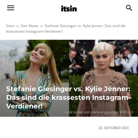
Start
Star-News
Stefanie Giesinger vs. Kylie Jenner: Das sind die
krassesten Instagram-Verdiener!
Stefanie Giesinger vs. Kylie Jenner:
Das sind die krassesten Instagram-
Verdiener!
kylie jenner und stefanie giesinger 948 lg 0
22. OKTOBER 2021