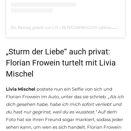
E
in Beitrag geteilt von LIV | BLN/CGN/MUC/ZH (@liviamischel)
„Sturm der Liebe“ auch privat:
Florian Frowein turtelt mit Livia
Mischel
Livia Mischel
postete nun ein Selfie von sich und
Florian Frowein im Auto, unter das sie schrieb:
„Als ich
dich gesehen habe, habe ich mich sofort verliebt und
du hast nur gegrinst, weil du es wusstest.“
Auf dem
Foto hat sie ihren Freund sogar markiert, sodass jeder
sehen kann, um wen es sich handelt. Florian Frowein