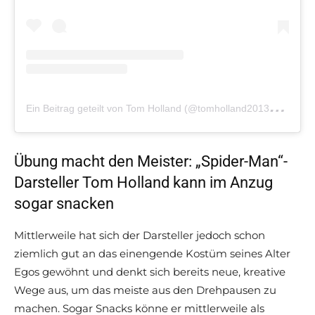
E
in Beitrag geteilt von Tom Holland (@tomholland2013)
am
M
Übung macht den Meister: „Spider-Man“-
Darsteller Tom Holland kann im Anzug
sogar snacken
Mittlerweile hat sich der Darsteller jedoch schon
ziemlich gut an das einengende Kostüm seines Alter
Egos gewöhnt und denkt sich bereits neue, kreative
Wege aus, um das meiste aus den Drehpausen zu
machen. Sogar Snacks könne er mittlerweile als