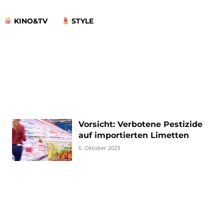
KINO&TV
STYLE
Vorsicht: Verbotene Pestizide
auf importierten Limetten
6. Oktober 2023