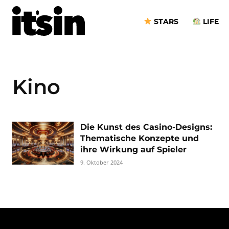
STARS
LIFE
Kino
Die Kunst des Casino-Designs:
Thematische Konzepte und
ihre Wirkung auf Spieler
9. Oktober 2024