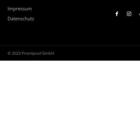
Impressum
Datenschutz
© 2023 Promipool GmbH