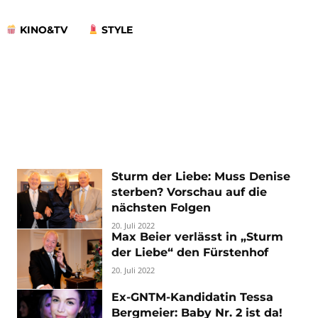
KINO&TV
STYLE
Sturm der Liebe: Muss Denise
sterben? Vorschau auf die
nächsten Folgen
20. Juli 2022
Max Beier verlässt in „Sturm
der Liebe“ den Fürstenhof
20. Juli 2022
Ex-GNTM-Kandidatin Tessa
Bergmeier: Baby Nr. 2 ist da!