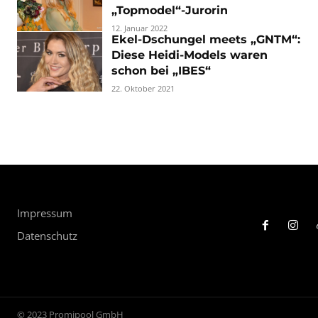
„Topmodel“-Jurorin
12. Januar 2022
Ekel-Dschungel meets „GNTM“:
Diese Heidi-Models waren
schon bei „IBES“
22. Oktober 2021
Impressum
Datenschutz
© 2023 Promipool GmbH