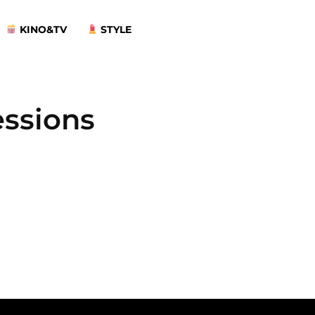
KINO&TV
STYLE
essions