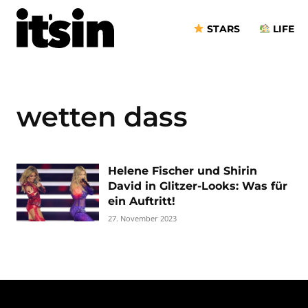
STARS
LIFE
wetten dass
Helene Fischer und Shirin
David in Glitzer-Looks: Was für
ein Auftritt!
27. November 2023