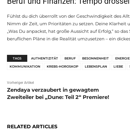
Beruf und Finanzen: Tempo drosseln
Fühlst du dich überrollt von der Geschwindigkeit des Alltag
Nimm dir Zeit, um Prioritäten zu setzen. Deine Klarheit 
„Was Du anpackst, hat große Aussicht auf Erfolg,“ so da
beruflichen Pläne in die Realität umzusetzen – ein dickes 
TAGS
AUTHENTIZITÄT
BERUF
BESONNENHEIT
ENERGIE
KOMMUNIKATION
KREBS-HOROSKOP
LEBENSPLAN
LIEBE
Vorheriger Artikel
Zendaya verzaubert in gewagtem
Zweiteiler bei „Dune: Teil 2“ Premiere!
RELATED ARTICLES