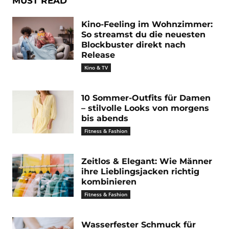
MUST READ
Kino-Feeling im Wohnzimmer:
So streamst du die neuesten
Blockbuster direkt nach
Release
Kino & TV
10 Sommer-Outfits für Damen
– stilvolle Looks von morgens
bis abends
Fitness & Fashion
Zeitlos & Elegant: Wie Männer
ihre Lieblingsjacken richtig
kombinieren
Fitness & Fashion
Wasserfester Schmuck für