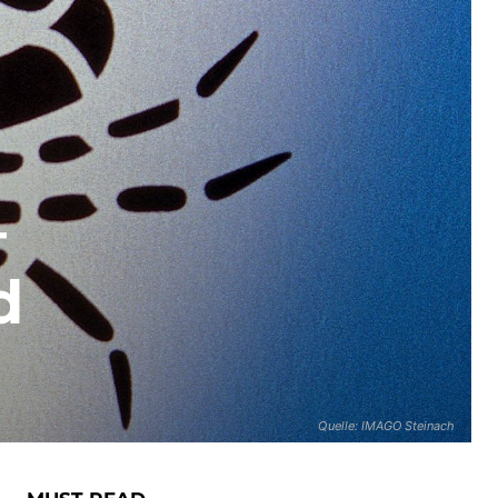
–
d
Quelle: IMAGO Steinach