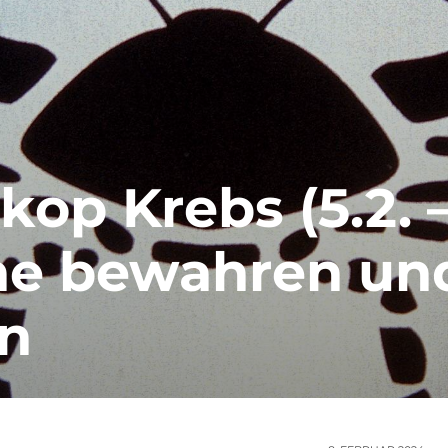
p Krebs (5.2. 
uhe bewahren un
rn