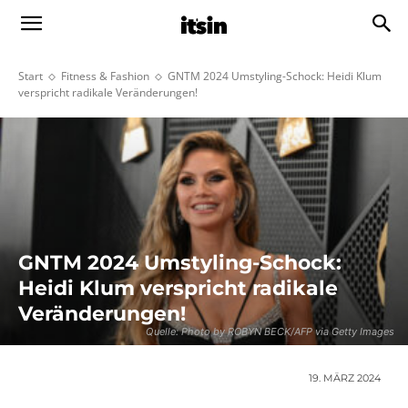
Start
Fitness & Fashion
GNTM 2024 Umstyling-Schock: Heidi Klum
verspricht radikale Veränderungen!
GNTM 2024 Umstyling-Schock:
Heidi Klum verspricht radikale
Veränderungen!
Quelle: Photo by ROBYN BECK/AFP via Getty Images
19. MÄRZ 2024