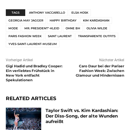
TAGS
ANTHONY VACCARELLO
ELSA HOSK
GEORGIA MAY JAGGER
HAPPY BIRTHDAY
KIM KARDASHIAN
MODE
MR. PRESIDENT"-KLEID
OHNE BH
OLIVIA WILDE
PARIS FASHION WEEK
SAINT LAURENT
TRANSPARENTE OUTFITS
YVES-SAINT-LAURENT-MUSEUM
Vorheriger Artikel
Nächster Artikel
Gigi Hadid und Bradley Cooper:
Caro Daur bei der Pariser
Ein verliebtes Frühstück in
Fashion Week: Zwischen
New York entfacht
Glamour und Hindernissen
Spekulationen
RELATED ARTICLES
Taylor Swift vs. Kim Kardashian:
Der Diss-Song, der alte Wunden
aufreißt