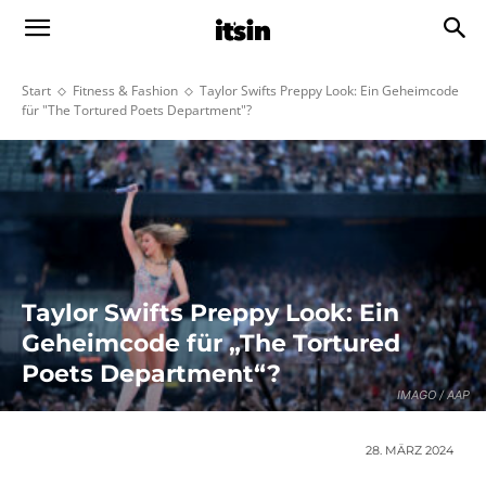
Start
Fitness & Fashion
Taylor Swifts Preppy Look: Ein Geheimcode
für "The Tortured Poets Department"?
Taylor Swifts Preppy Look: Ein
Geheimcode für „The Tortured
Poets Department“?
IMAGO / AAP
28. MÄRZ 2024