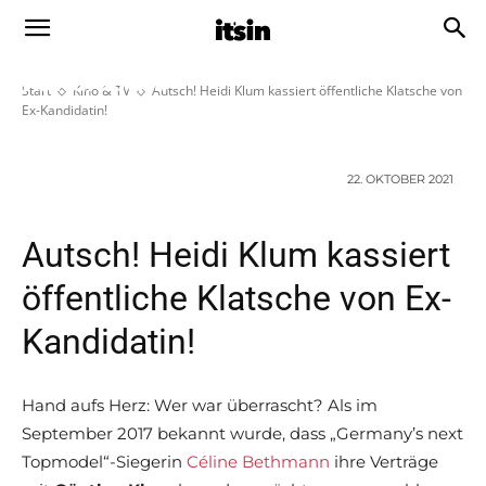
Autsch! Heidi Klum kassiert
öffentliche Klatsche von Ex-
Kandidatin!
Start
Kino & TV
Autsch! Heidi Klum kassiert öffentliche Klatsche von
Ex-Kandidatin!
22. OKTOBER 2021
Autsch! Heidi Klum kassiert
öffentliche Klatsche von Ex-
Kandidatin!
Hand aufs Herz: Wer war überrascht? Als im
September 2017 bekannt wurde, dass „Germany’s next
Topmodel“-Siegerin
Céline Bethmann
ihre Verträge