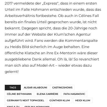
2017 vermeldete der „Express“, dass in einem ersten
Urteil im Falle Hohmann entschieden wurde, dass das
Arbeitsverhältnis fortbestehe. Ob auch in Célines Fall
bereits ein finales Urteil gesprochen wurde, ist nicht
bekannt. Dagegen spricht, dass die 20-Jährige noch
immer auf der Website der Klum’schen Agentur
aufgeführt wird. Fans werden die Kommentarspalte
zu Heidis Bild sicherlich im Auge behalten. Eine
öffentliche Klatsche an ihre Ex-Mentorin wäre dieser
ausgebliebene Dank allemal. Oh là, là! So revanchiert
man sich also auf Model-Art – wieder etwas dazu
gelernt!
TAGS
ALISAR AILABOUNI
CASTINGSHOWS
CÈLINE BETHMANN
ELENA CARRIÈRE
FATA HASANOVIC
GERMANY'S NEXT TOPMODEL
GÜNTHER KLUM
HEIDI KLUM
KINO & TV
SERLINA HOHMANN