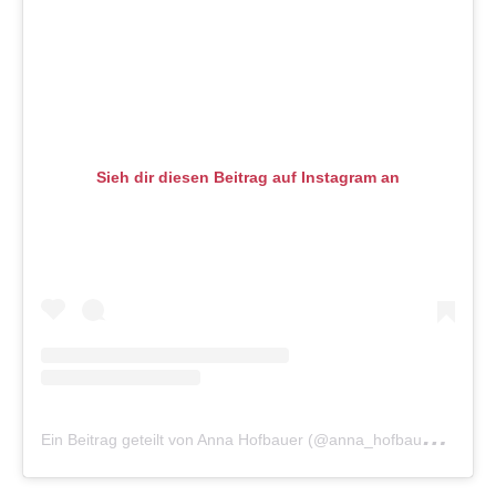
Sieh dir diesen Beitrag auf Instagram an
E
in Beitrag geteilt von Anna Hofbauer (@anna_hofbauer.official)