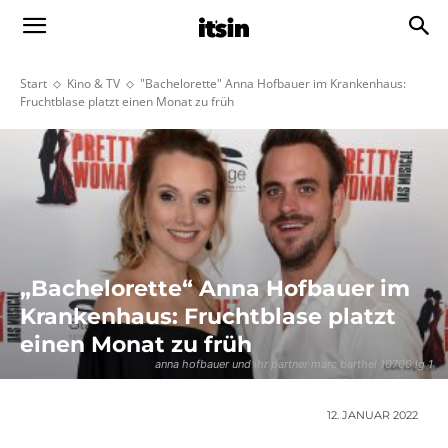
Start
Kino & TV
"Bachelorette" Anna Hofbauer im Krankenhaus:
Fruchtblase platzt einen Monat zu früh
„Bachelorette“ Anna Hofbauer im
Krankenhaus: Fruchtblase platzt
einen Monat zu früh
anna hofbauer und ihr partner marc barthel 10700 lg 1
12. JANUAR 2022