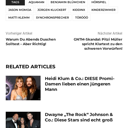
TAGS
AQUAMAN
BENJAMIN BLÜMCHEN
HÖRSPIEL
JASON MOMOA
JÜRGEN KLUCKERT
KIDDINX
KINDERZIMMER
MATTI KLEMM
SYNCHRONSPRECHER
TÖRÖÖÖ
Vorheriger Artikel
Nächster Artikel
Warum Du Abends Duschen
GNTM-Skandal: Pitzi Müller
Solltest – Aber Richtig!
spricht Klartext zu den
schweren Vorwürfen!
RELATED ARTICLES
Heidi Klum & Co.: DIESE Promi-
Damen lieben einen jüngeren
Mann
Dwayne „The Rock“ Johnson &
Co.: Diese Stars sind echt groß