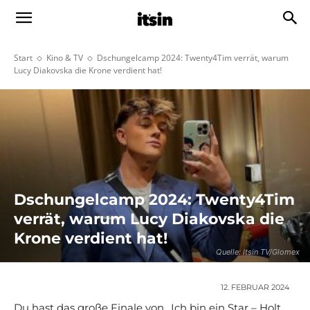
Start
Kino & TV
Dschungelcamp 2024: Twenty4Tim verrät, warum
Lucy Diakovska die Krone verdient hat!
Dschungelcamp 2024: Twenty4Tim
verrät, warum Lucy Diakovska die
Krone verdient hat!
Quelle: Itsin TV/Glomex
12. FEBRUAR 2024
Du hast das große Finale von „Ich bin ein Star – Holt