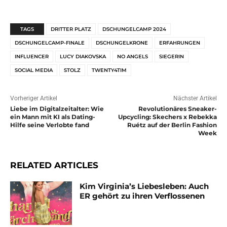
TAGS
DRITTER PLATZ
DSCHUNGELCAMP 2024
DSCHUNGELCAMP-FINALE
DSCHUNGELKRONE
ERFAHRUNGEN
INFLUENCER
LUCY DIAKOVSKA
NO ANGELS
SIEGERIN
SOCIAL MEDIA
STOLZ
TWENTY4TIM
Vorheriger Artikel
Nächster Artikel
Liebe im Digitalzeitalter: Wie
Revolutionäres Sneaker-
ein Mann mit KI als Dating-
Upcycling: Skechers x Rebekka
Hilfe seine Verlobte fand
Ruétz auf der Berlin Fashion
Week
RELATED ARTICLES
Kim Virginia’s Liebesleben: Auch
ER gehört zu ihren Verflossenen