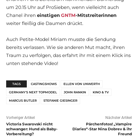
um 20.15 Uhr auf ProSieben, wenn vielleicht auch
Chanel ihren
einstigen
GNTM
-Mitstreiterinnen
weiter fleißig die Daumen drückt.
Auch Petite-Model Miriam musste die Sendung
bereits verlassen. Wie sie anderen Mut macht, ihren
Traum zu verfolgen, das erfahrt ihr mit einem Klick ins
unten stehende Video!
TAGS
CASTINGSHOWS
ELLEN VON UNWERTH
GERMANY'S NEXT TOPMODEL
JOHN RANKIN
KINO & TV
MARCUS BUTLER
STEFANIE GIESINGER
Vorheriger Artikel
Nächster Artikel
Victoria Swarovski nicht
Pärchenfotos! „Vampire
schwanger: Hund als Baby-
Diaries“-Star Nina Dobrev & ihr
Vorbereitung?
Freund