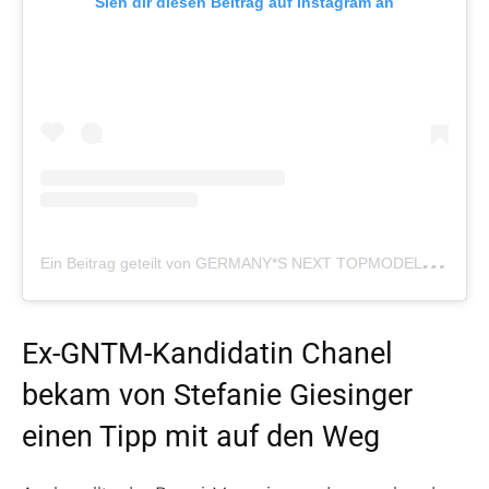
Sieh dir diesen Beitrag auf Instagram an
E
in Beitrag geteilt von GERMANY*S NEXT TOPMODEL (@germanysnexttopmodel)
Ex-GNTM-Kandidatin Chanel
bekam von Stefanie Giesinger
einen Tipp mit auf den Weg