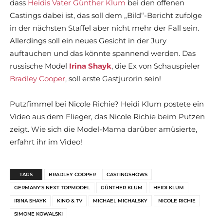
dass
Heidis Vater Günther Klum
bei den offenen
Castings dabei ist, das soll dem „Bild“-Bericht zufolge
in der nächsten Staffel aber nicht mehr der Fall sein.
Allerdings soll ein neues Gesicht in der Jury
auftauchen und das könnte spannend werden. Das
russische Model
Irina Shayk
, die Ex von Schauspieler
Bradley Cooper
, soll erste Gastjurorin sein!
Putzfimmel bei Nicole Richie? Heidi Klum postete ein
Video aus dem Flieger, das Nicole Richie beim Putzen
zeigt. Wie sich die Model-Mama darüber amüsierte,
erfahrt ihr im Video!
TAGS
BRADLEY COOPER
CASTINGSHOWS
GERMANY'S NEXT TOPMODEL
GÜNTHER KLUM
HEIDI KLUM
IRINA SHAYK
KINO & TV
MICHAEL MICHALSKY
NICOLE RICHIE
SIMONE KOWALSKI