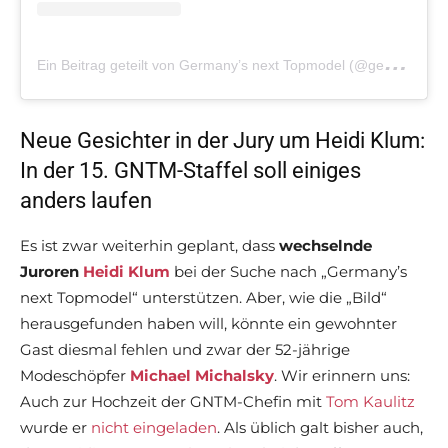
E
in Beitrag geteilt von Germany’s next Topmodel (@germanysnexttopmodel)
Neue Gesichter in der Jury um Heidi Klum:
In der 15. GNTM-Staffel soll einiges
anders laufen
Es ist zwar weiterhin geplant, dass
wechselnde
Juroren
Heidi Klum
bei der Suche nach „Germany’s
next Topmodel“ unterstützen. Aber, wie die „Bild“
herausgefunden haben will, könnte ein gewohnter
Gast diesmal fehlen und zwar der 52-jährige
Modeschöpfer
Michael Michalsky
. Wir erinnern uns:
Auch zur Hochzeit der GNTM-Chefin mit
Tom Kaulitz
wurde er
nicht eingeladen
. Als üblich galt bisher auch,