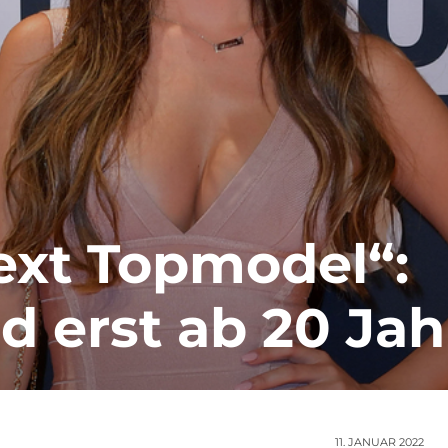
ext Topmodel“:
d erst ab 20 Ja
11. JANUAR 2022