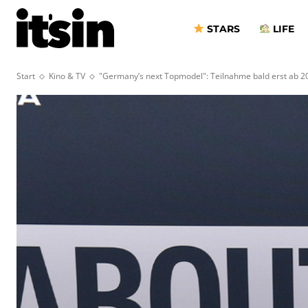
STARS
LIFE
Start
Kino & TV
"Germany’s next Topmodel": Teilnahme bald erst ab 2