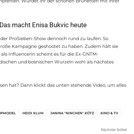
pfehlen. Würdet ihr der schönen Brünetten mit ihrer
 Das macht Enisa Bukvic heute
 in der ProSieben-Show dennoch rund zu laufen. So
e große Kampagne geshootet zu haben. Zudem hält sie
s Influencerin scheint es für die Ex-GNTM-
edischen und bosnischen Wurzeln wohl als nächstes
ssen hat? Dann klickt das unten stehende Video, um alles
TOPMODEL
HEIDI KLUM
JANINA "NINCHEN" KÖTZ
KINO & TV
Nächster Artikel