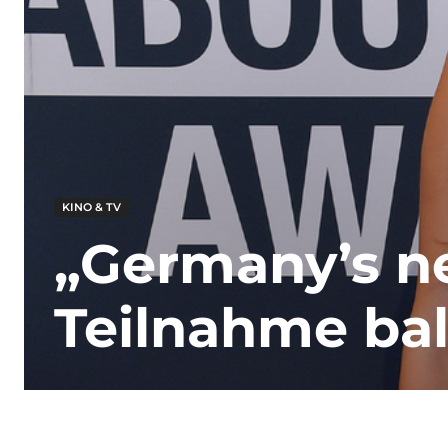
KINO & TV
„Germany’s n
Teilnahme bal