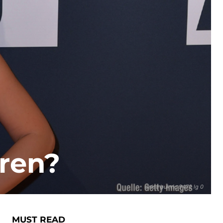
hren?
enisa bukvic 9472 lg 0
MUST READ