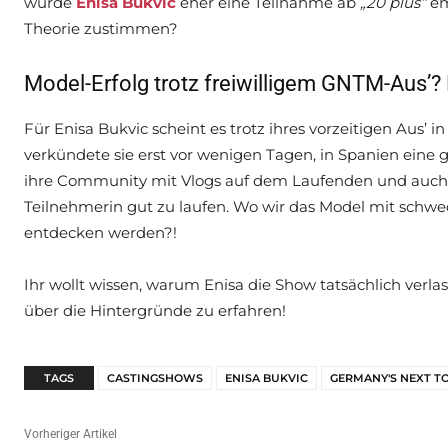
würde
Enisa Bukvic
eher eine Teilnahme ab
„20 plus“
em
Theorie zustimmen?
Model-Erfolg trotz freiwilligem GNTM-Aus’?
Für Enisa Bukvic scheint es trotz ihres vorzeitigen Aus’
verkündete sie erst vor wenigen Tagen, in Spanien ein
ihre Community mit Vlogs auf dem Laufenden und auch al
Teilnehmerin gut zu laufen. Wo wir das Model mit schw
entdecken werden?!
Ihr wollt wissen, warum Enisa die Show tatsächlich verla
über die Hintergründe zu erfahren!
TAGS
CASTINGSHOWS
ENISA BUKVIC
GERMANY'S NEXT 
Vorheriger Artikel