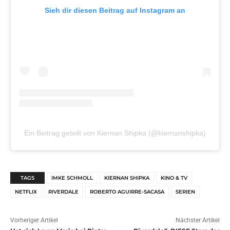
Sieh dir diesen Beitrag auf Instagram an
Ein Beitrag geteilt von Kiernan Shipka (@kiernanshipka)
TAGS
IMKE SCHMOLL
KIERNAN SHIPKA
KINO & TV
NETFLIX
RIVERDALE
ROBERTO AGUIRRE-SACASA
SERIEN
Vorheriger Artikel
Nächster Artikel