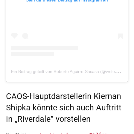
Sieh dir diesen Beitrag auf Instagram an
E
in Beitrag geteilt von Roberto Aguirre-Sacasa (@writerras)
CAOS-Hauptdarstellerin Kiernan
Shipka könnte sich auch Auftritt
in „Riverdale“ vorstellen